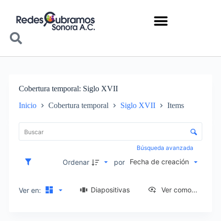
Cobertura temporal
Siglo XVII
Inicio
Cobertura temporal
Siglo XVII
Items
Lista de elementos
Control de clasificación y visualización
Búsqueda avanzada
Fecha de creación
Ordenar
por
Diapositivas
Ver como...
Ver en: