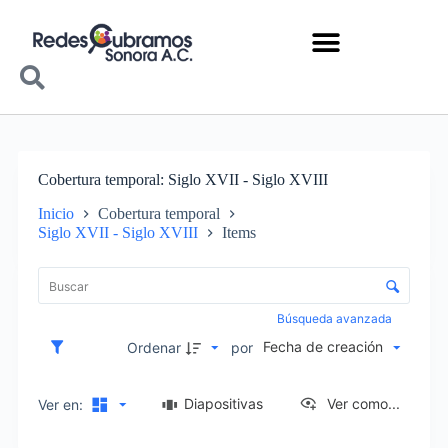
Cobertura temporal
Siglo XVII - Siglo XVIII
Inicio
Cobertura temporal
Siglo XVII - Siglo XVIII
Items
Lista de elementos
Control de clasificación y visualización
Búsqueda avanzada
Fecha de creación
Ordenar
por
Diapositivas
Ver como...
Ver en: