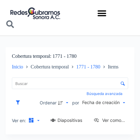
Cobertura temporal
1771 - 1780
Inicio
Cobertura temporal
1771 - 1780
Items
Lista de elementos
Control de clasificación y visualización
Búsqueda avanzada
Fecha de creación
Ordenar
por
Diapositivas
Ver como...
Ver en: