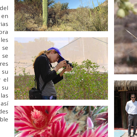
del
 en
ias
lora
les
e
se
 se
res
 su
 el
 su
las
así
des
ble