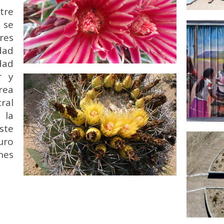
tre
 se
res
dad
dad
r y
rea
tral
 la
ste
uro
nes