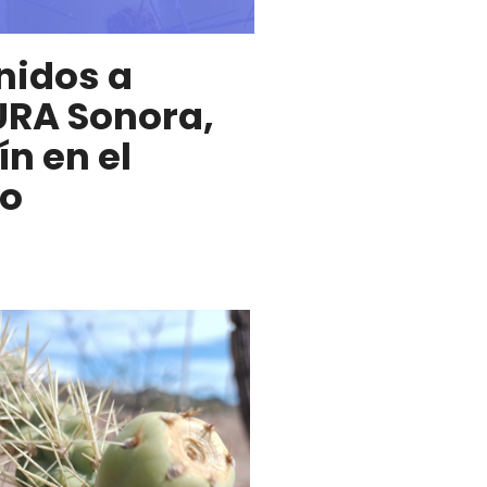
nidos a
RA Sonora,
ín en el
to