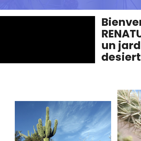
Bienve
RENATU
un jard
desier