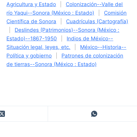
Agricultura y Estado
|
Colonización--Valle del
río Yaqui--Sonora (México : Estado)
|
Comisión
Científica de Sonora
|
Cuadrículas (Cartografía)
|
Deslindes (Patrimonios)--Sonora (México :
Estado)--1867-1950
|
Indios de México--
Situación legal, leyes, etc.
|
México--Historia--
Política y gobierno
|
Patrones de colonización
de tierras--Sonora (México : Estado)