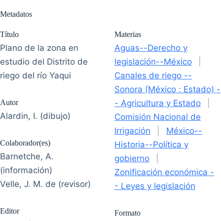
Metadatos
Título
Materias
Plano de la zona en
Aguas--Derecho y
estudio del Distrito de
legislación--México
|
riego del río Yaqui
Canales de riego --
Sonora (México : Estado) -
Autor
- Agricultura y Estado
|
Alardin, I. (dibujo)
Comisión Nacional de
Irrigación
|
México--
Colaborador(es)
Historia--Política y
Barnetche, A.
gobierno
|
(información)
Zonificación económica -
Velle, J. M. de (revisor)
- Leyes y legislación
Editor
Formato