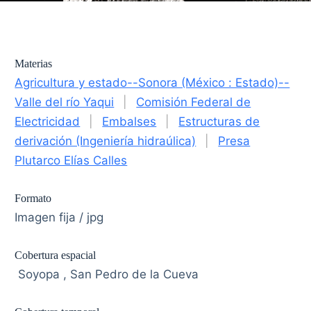
Materias
Agricultura y estado--Sonora (México : Estado)--
Valle del río Yaqui
|
Comisión Federal de
Electricidad
|
Embalses
|
Estructuras de
derivación (Ingeniería hidraúlica)
|
Presa
Plutarco Elías Calles
Formato
Imagen fija / jpg
Cobertura espacial
Soyopa , San Pedro de la Cueva