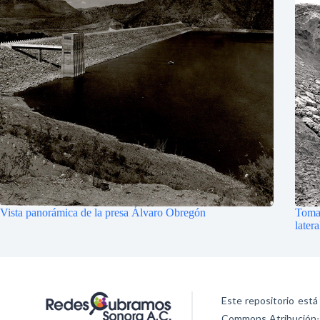
Vista panorámica de la presa Álvaro Obregón
Toma 
later
Este repositorio está
Commons Atribución-